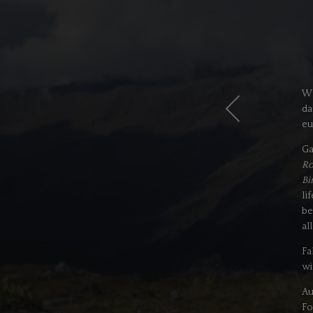
Wi
da
eu
Ga
Ro
Bi
li
be
al
Fa
wi
Au
Fo