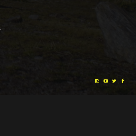
b
CHRISTINA HEURIG
SARO SAHIHI
BY
SOUND DESIGN BY
HUAN VU
HUAN VU
WRITTEN & DIRECTED BY
n
©
SPHÄRENTOR UG