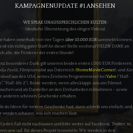
KAMPAGNENUPDATE #1 ANSEHEN
WE SPEAK UNAUSSPRECHLICHEN KULTEN:
(deutsche Übersetzung des obigen Videos)
r haben innerhalb von vier Tagen
über 10.000 EUR
sammeln können,
s ist ein richtig guter Start! An dieser Stelle nochmal VIELEN DANK an
ch alle, die Förderer der ersten Stunde!
nz besonderer Dank gilt unseren beiden ersten 1.000 EUR Förderern:
dja Pavlik
, Filmjournalist aus Österreich (
HomeMovieCorner
), und
Ke
rdwell
aus den USA, seines Zeichens Programmierer bei
Valve
(“Half-
fe”, “Half-life 2”). Beide werden, wenn alles klappt, uns am Filmset
suchen und als Darsteller an den Dreharbeiten teilnehmen – sowie
le anderen schönen Geschenke erhalten.
lls du Ideen für weitere Geschenke hast, dann schreib uns einfach, und
r werden schauen, was sich machen lässt.
f jeden Fall nicht nachlassen und bitte weiter auf Facebook, Twitter, in
ren usw. usf. für dieses Projekt trommeln. Wir werden in den