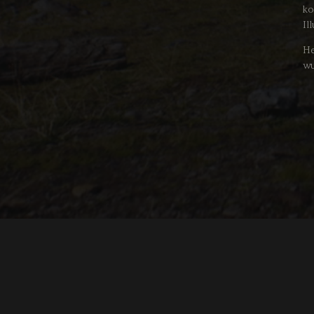
ko
Il
He
wu
si
Ri
Un
"THE DREAMLANDS"
LAURA EICHTEN
FALK ROCKS
Tr
MALTE GIESEN, JORDAN TOMS
MUSIC BY
pe
sc
Zu
Ro
se
do
mö