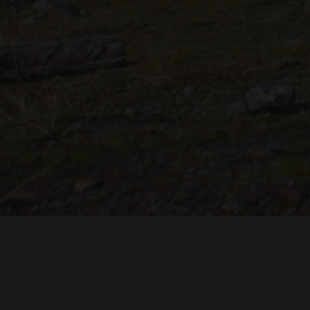
"THE DREAMLANDS"
LAURA EICHTEN
FALK ROCKS
MALTE GIESEN, JORDAN TOMS
MUSIC BY