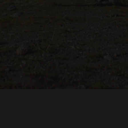
TROH
ADRIAN TOPOL
ANJA SCHLESS, ANNIKA KLARES
COSTUMES BY
PRODUCTION DESIGN 
HUAN VU
JOACHIM LINDENMANN
JAN ROTH, 
EDITED BY
CINEMATOGRAPHY BY
PRODUCED BY