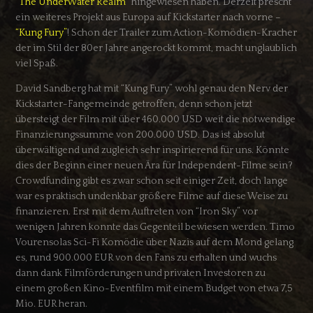
“The UnderWater Realm”
hingewiesen haben. Derzeit prescht
ein weiteres Projekt aus Europa auf Kickstarter nach vorne –
“Kung Fury”
! Schon der Trailer zum Action-Komödien-Kracher
der im Stil der 80er Jahre angerockt kommt, macht unglaublich
viel Spaß.
David Sandberg hat mit “Kung Fury” wohl genau den Nerv der
Kickstarter-Fangemeinde getroffen, denn schon jetzt
übersteigt der Film mit über 460.000 USD weit die notwendige
Finanzierungssumme von 200.000 USD. Das ist absolut
überwältigend und zugleich sehr inspirierend für uns. Könnte
dies der Beginn einer neuen Ära für Independent-Filme sein?
Crowdfunding gibt es zwar schon seit einiger Zeit, doch lange
war es praktisch undenkbar größere Filme auf diese Weise zu
finanzieren. Erst mit dem Auftreten von “Iron Sky” vor
wenigen Jahren konnte das Gegenteil bewiesen werden. Timo
Vourensolas Sci-Fi Komödie über Nazis auf dem Mond gelang
es, rund 900.000 EUR von den Fans zu erhalten und wuchs
dann dank Filmförderungen und privaten Investoren zu
einem großen Kino-Eventfilm mit einem Budget von etwa 7,5
Mio. EUR heran.