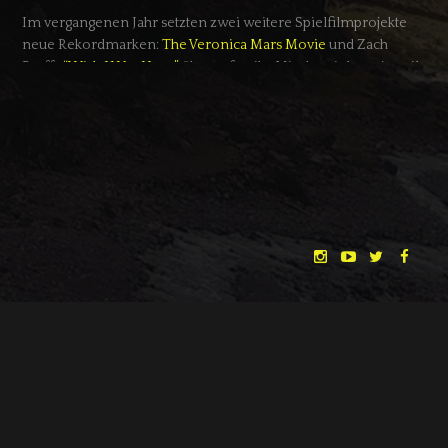
Im vergangenen Jahr setzten zwei weitere Spielfilmprojekte
neue Rekordmarken:
The Veronica Mars Movie
und Zach
Braffs
“Wish I Was Here”
übertrafen ihr Mindestziel von jeweils
2 Mio. USD bei weitem. Daraufhin erhitzten sich die Gemüter,
da Kickstarter zuvor als Nische der Independent-Finanzierung
wahrgenommen wurde. Die Befürchtung wurde laut, dass dies
die Crowdfunding-Kultur zerstören könnte, wenn immer
mehr dieser “Big-Player” die Aufmerksamkeit auf sich ziehen
und unabhängige Filmemacher keine Beachtung mehr finden
würden. Und zu Recht: Wer aufmerksam die Crowdfunding-
Plattformen betrachtet, findet immer häufiger auch bekannte
Namen unter den Filmprojekt-Startern.
Wir glauben jedoch nicht, dass das etwas schlimmes ist.
Crowdfunding bleibt weiterhin der beste Weg, um besondere
Filmprojekte ins Leben zu rufen. Besondere und
"THE DREAMLANDS"
LAURA EICHTEN
FALK ROCKSTROH
ADRIAN TOPOL
ungewöhnliche Vorhaben wie “Kung Fury” werden sich auch
ANJA SCHLESS, ANNIKA KLARES
COSTUMES BY
weiterhin durchsetzen. Hollywood-Profis, die auf den Zug
aufspringen, können sogar von Vorteil sein, da durch ihren
CHRISTINA HEURIG
SARO SAHIHI
PRODUCTION DESIGN BY
SOUND DESIGN BY
Einfluss auch immer mehr Menschen diese neue Art der