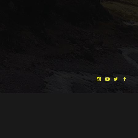
"THE DREAMLANDS"
LAURA EICHTEN
FALK ROCKSTROH
ADRIAN TOPOL
ANJA SCHLESS, ANNIKA KLARES
COSTUMES BY
CHRISTINA HEURIG
SARO SAHIHI
PRODUCTION DESIGN BY
SOUND DESIGN BY