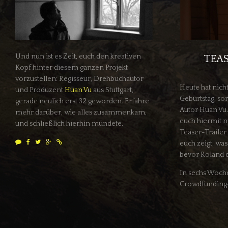
Und nun ist es Zeit, euch den kreativen
TEA
Kopf hinter diesem ganzen Projekt
vorzustellen: Regisseur, Drehbuchautor
Heute hat nich
und Produzent
Huan Vu
aus Stuttgart,
Geburtstag, so
gerade neulich erst 32 geworden. Erfahre
Autor Huan Vu.
mehr darüber, wie alles zusammenkam,
euch hiermit 
und schließlich hierhin mündete.
Teaser-Trailer
euch zeigt, was
bevor Roland d
In sechs Woche
Crowdfunding-
Bleib mit uns 
Twitter
,
Googl
Newsletter
abo