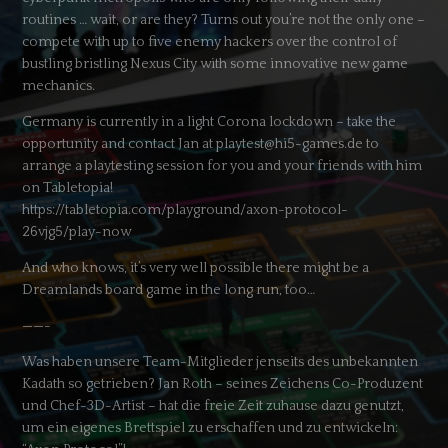
routines … wait, or are they? Turns out you’re not the only one –
compete with up to five enemy hackers over the control of
bustling bristling Nexus City with some innovative new game
mechanics.
Germany is currently in a light Corona lockdown – take the
opportunity and contact Jan at playtest@hi5-games.de to
arrange a playtesting session for you and your friends with him
on Tabletopia!
https://tabletopia.com/playground/axon-protocol-
26vjg5/play-now
And who knows, it’s very well possible there might be a
Dreamlands board game in the long run, too…
——-
Was haben unsere Team-Mitglieder jenseits des unbekannten
Kadath so getrieben? Jan Roth – seines Zeichens Co-Produzent
und Chef-3D-Artist – hat die freie Zeit zuhause dazu genutzt,
um ein eigenes Brettspiel zu erschaffen und zu entwickeln: