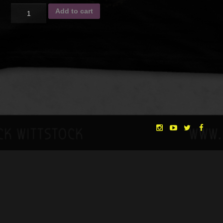
Quantity
Add to cart
SKU:
N/A
Category:
Crowdfunding Rewards
Description
Additional information
DESCRIPTION
T-Shirt mit “Morgen”-Motiv auf der Vorderseite
Du erhältst außerdem den Status eines TRÄUMENDEN und
damit Zugang zu einer zukünftigen Online-Plattform, auf
welcher du mit den neuesten Neuigkeiten und exklusiven
Inhalten versorgt wirst. Als Träumender wirst du auch hin und
"THE DREAMLANDS"
LAURA EICHTEN
FALK ROCKSTROH
ADRIAN TOPOL
wieder von uns um deine Meinung gefragt, somit wirst du also
ANJA SCHLESS, ANNIKA KLARES
Einfluss auf die Entwicklung des Films nehmen und mithelfen
COSTUMES BY
die Traumlande zu gestalten. Alle TRÄUMENDEN werden
CHRISTINA HEURIG
SARO SAHIHI
PRODUCTION DESIGN BY
SOUND DESIGN BY
zusätzlich sowohl auf der Website als auch im Abspann des