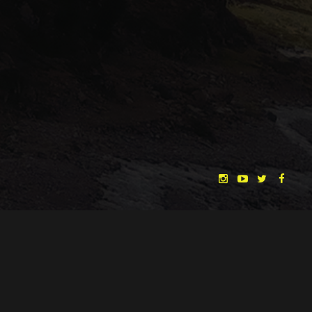
"THE DREAMLANDS"
LAURA EICHTEN
FALK ROCKSTROH
ADRIAN TOPOL
ANJA SCHLESS, ANNIKA KLARES
COSTUMES BY
CHRISTINA HEURIG
SARO SAHIHI
PRODUCTION DESIGN BY
SOUND DESIGN BY