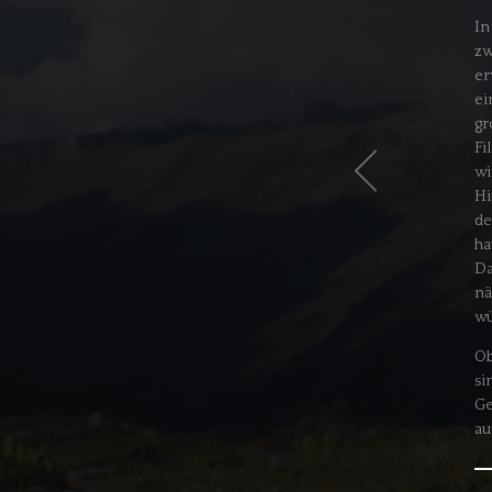
In
zw
er
ei
gr
Fi
wi
Hi
de
ha
Da
nä
wü
Ob
si
Ge
au