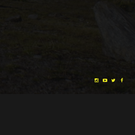
CHRISTINA HEURIG
SARO SAHIHI
BY
SOUND DESIGN BY
HUAN VU
HUAN VU
WRITTEN & DIRECTED BY
©
SPHÄRENTOR UG