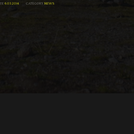
TE
6.03.2014
CATEGORY
NEWS
TROH
ADRIAN TOPOL
ANJA SCHLESS, ANNIKA KLARES
COSTUMES BY
PRODUCTION DESIGN 
HUAN VU
JOACHIM LINDENMANN
JAN ROTH, 
EDITED BY
CINEMATOGRAPHY BY
PRODUCED BY