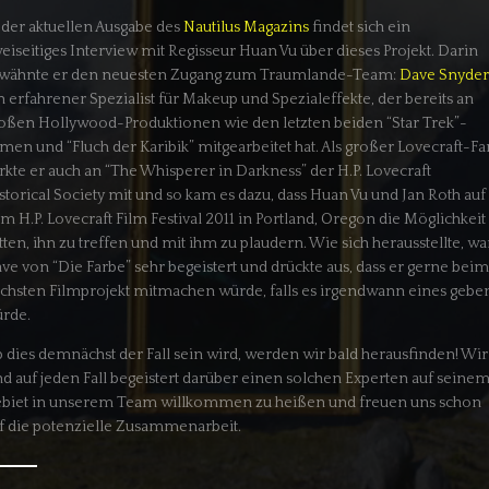
 der aktuellen Ausgabe des
Nautilus Magazins
findet sich ein
eiseitiges Interview mit Regisseur Huan Vu über dieses Projekt. Darin
wähnte er den neuesten Zugang zum Traumlande-Team:
Dave Snyder
n erfahrener Spezialist für Makeup und Spezialeffekte, der bereits an
oßen Hollywood-Produktionen wie den letzten beiden “Star Trek”-
lmen und “Fluch der Karibik” mitgearbeitet hat. Als großer Lovecraft-Fa
rkte er auch an “The Whisperer in Darkness” der H.P. Lovecraft
storical Society mit und so kam es dazu, dass Huan Vu und Jan Roth auf
m H.P. Lovecraft Film Festival 2011 in Portland, Oregon die Möglichkeit
tten, ihn zu treffen und mit ihm zu plaudern. Wie sich herausstellte, wa
ve von “Die Farbe” sehr begeistert und drückte aus, dass er gerne beim
chsten Filmprojekt mitmachen würde, falls es irgendwann eines gebe
rde.
 dies demnächst der Fall sein wird, werden wir bald herausfinden! Wir
nd auf jeden Fall begeistert darüber einen solchen Experten auf seine
biet in unserem Team willkommen zu heißen und freuen uns schon
f die potenzielle Zusammenarbeit.