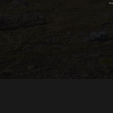
DA
"THE DREAMLANDS"
LAURA EICHTEN
FALK ROCKS
MALTE GIESEN, JORDAN TOMS
MUSIC BY