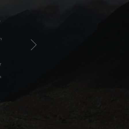
,
n
r
n
m