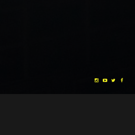
CHRISTINA HEURIG
SARO SAHIHI
BY
SOUND DESIGN BY
HUAN VU
HUAN VU
WRITTEN & DIRECTED BY
©
SPHÄRENTOR UG