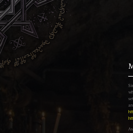
M
Si
wh
se
an
ht
ht
As