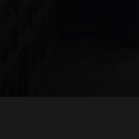
"THE DREAMLANDS"
LAURA EICHTEN
FALK ROCKS
MALTE GIESEN, JORDAN TOMS
MUSIC BY