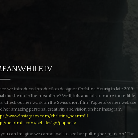
EANWHILE IV
nce we introduced production designer Christina Heurig in late 2019 –
at did she do in the meantime? Well, lots and lots of more incredible
ts. Check out her work on the Swiss short film “Puppets”on her website
d her amazing personal creativity and vision on her Instagram:
tps://www.instagram.com/christina_heartmill
tp://heartmill.com/set-design/puppets/
 you can imagine we cannot wait to see her putting her mark on “The