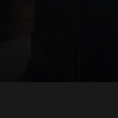
TROH
ADRIAN TOPOL
ANJA SCHLESS, ANNIKA KLARES
COSTUMES BY
PRODUCTION DESIGN 
HUAN VU
JOACHIM LINDENMANN
JAN ROTH, 
EDITED BY
CINEMATOGRAPHY BY
PRODUCED BY