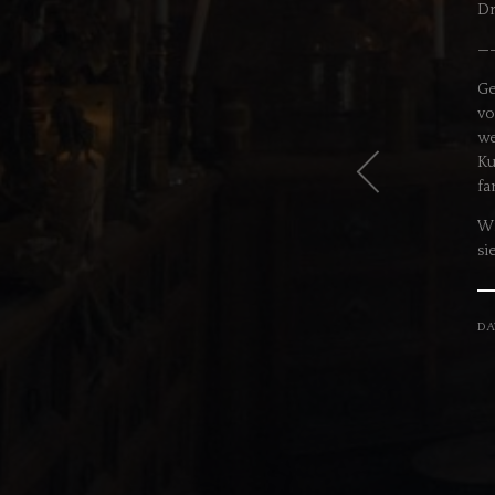
Dr
—
Ge
vo
we
Ku
fa
Wi
si
DA