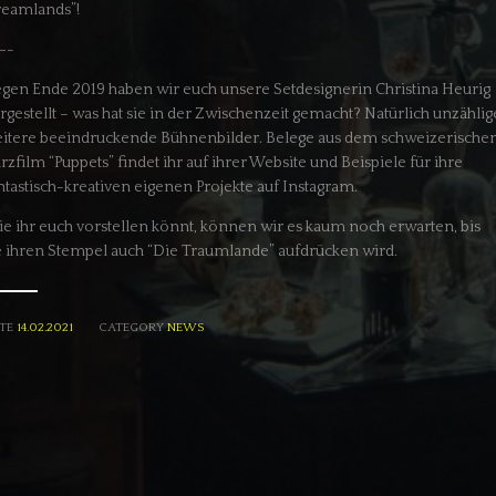
eamlands”!
—-
gen Ende 2019 haben wir euch unsere Setdesignerin Christina Heurig
rgestellt – was hat sie in der Zwischenzeit gemacht? Natürlich unzählig
itere beeindruckende Bühnenbilder. Belege aus dem schweizerische
rzfilm “Puppets” findet ihr auf ihrer Website und Beispiele für ihre
ntastisch-kreativen eigenen Projekte auf Instagram.
e ihr euch vorstellen könnt, können wir es kaum noch erwarten, bis
e ihren Stempel auch “Die Traumlande” aufdrücken wird.
TE
14.02.2021
CATEGORY
NEWS