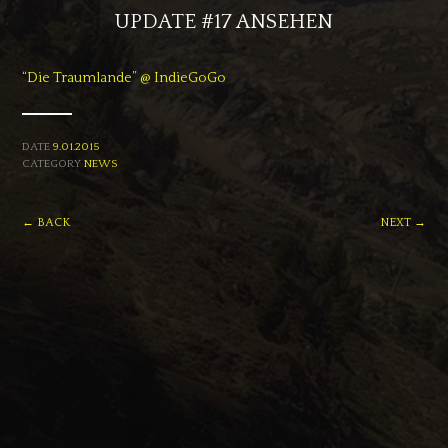
UPDATE #17 ANSEHEN
“Die Traumlande” @ IndieGoGo
DATE
9.01.2015
CATEGORY
NEWS
← BACK
NEXT →