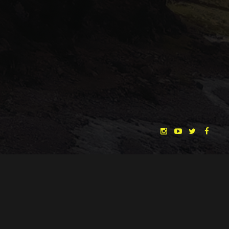
"THE DREAMLANDS"
LAURA EICHTEN
FALK ROCKSTROH
ADRIAN TOPOL
ANJA SCHLESS, ANNIKA KLARES
COSTUMES BY
CHRISTINA HEURIG
SARO SAHIHI
PRODUCTION DESIGN BY
SOUND DESIGN BY