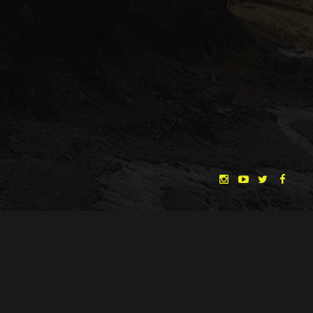
Die Sache ist die, dass wir Gespräche mit
Produzenten hatten, die das Drehbuch
zwar mochten, mich dann aber fragten,
ob ich bereit wäre, den Regieposten an
einen bekannteren Regisseur abzugeben.
Denn mit einem solchen wäre das
Filmprojekt leichter zu finanzieren und zu
casten. Das stimmt zwar definitiv, aber wie
ihr euch vorstellen könnt, passt mir das
natürlich nicht so ganz in den Kram.
Daher haben wir beschlossen, dass wir in
Form eines hoffentlich starken,
gelungenen Kurzfilms, noch ein letztes
Argument servieren wollen.
Viel kann ich nicht zum Kurzfilm sagen,
"THE DREAMLANDS"
LAURA EICHTEN
FALK ROCKSTROH
ADRIAN TOPOL
außer dass es keine Lovecraft-Verfilmung
ANJA SCHLESS, ANNIKA KLARES
sein wird (jedoch lovecrafteske Elemente
COSTUMES BY
beinhaltet), und dass wir selbstverständlich
CHRISTINA HEURIG
SARO SAHIHI
PRODUCTION DESIGN BY
SOUND DESIGN BY
nicht das Crowdfunding dafür verwenden
werden.