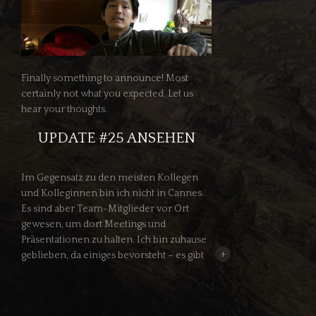
Finally something to announce! Most
certainly not what you expected. Let us
hear your thoughts.
UPDATE #25 ANSEHEN
Im Gegensatz zu den meisten Kollegen
und Kolleginnen bin ich nicht in Cannes.
Es sind aber Team-Mitglieder vor Ort
gewesen, um dort Meetings und
Präsentationen zu halten. Ich bin zuhause
+
geblieben, da einiges bevorsteht – es gibt
nämlich etwas anzukündigen: Wir werden
im September drehen! Aber nicht “Die
Traumlande”…